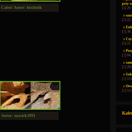
przy w
Całość Autor: hischnik
[
4
] 29
sza
[
2
] 22
Eub
[
3
] 30
Czy
[
4
] 21
Prz
[
2
] 04
sam
[
1
] 28
Gek
[
2
] 13
Osw
[
2
] 12
Kale
Autor: maciek3991