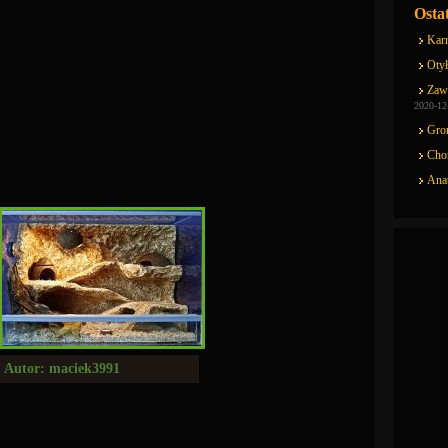
Osta
Kar
Otył
Zaw
2020-12
Gro
Cho
Ana
Autor: maciek3991