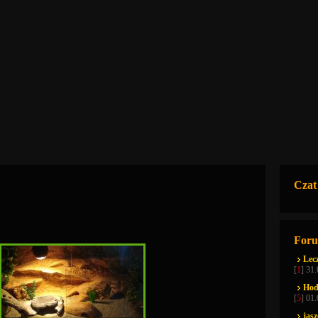
Czat
Foru
Lecz
[
1
] 31
Hod
[
5
] 01
jas