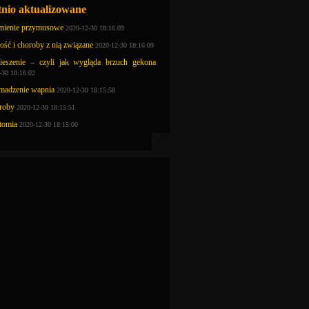
tnio aktualizowane
mienie przymusowe
2020-12-30 18:16:09
ość i choroby z nią związane
2020-12-30 18:16:09
ieszenie – czyli jak wygląda brzuch gekona
-30 18:16:02
madzenie wapnia
2020-12-30 18:15:58
roby
2020-12-30 18:15:51
tomia
2020-12-30 18:15:00