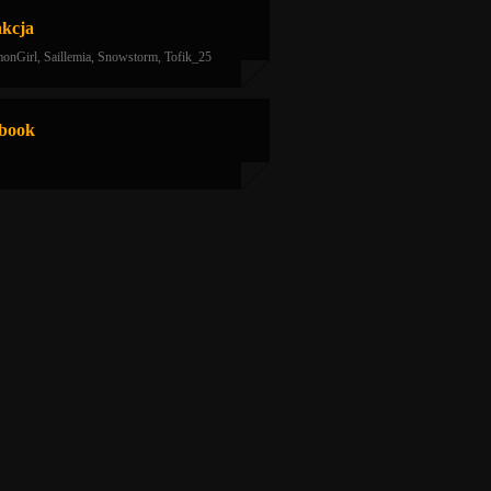
kcja
onGirl, Saillemia, Snowstorm, Tofik_25
book