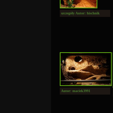
szczegóły Autor: hischnik
Autor: maciek3991