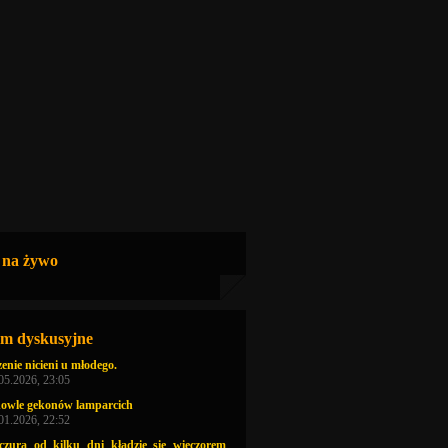
 na żywo
m dyskusyjne
enie nicieni u młodego.
.05.2026, 23:05
owle gekonów lamparcich
.01.2026, 22:52
zczura od kilku dni kładzie sie wieczorem