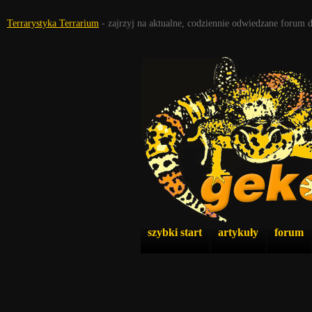
Terrarystyka Terrarium
- zajrzyj na aktualne, codziennie odwiedzane forum 
szybki start
artykuły
forum