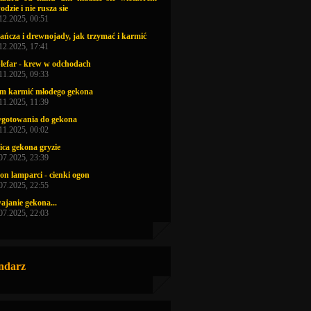
odzie i nie rusza sie
.12.2025, 00:51
rańcza i drewnojady, jak trzymać i karmić
.12.2025, 17:41
lefar - krew w odchodach
.11.2025, 09:33
m karmić młodego gekona
.11.2025, 11:39
ygotowania do gekona
.11.2025, 00:02
ica gekona gryzie
.07.2025, 23:39
on lamparci - cienki ogon
.07.2025, 22:55
ajanie gekona...
.07.2025, 22:03
ndarz