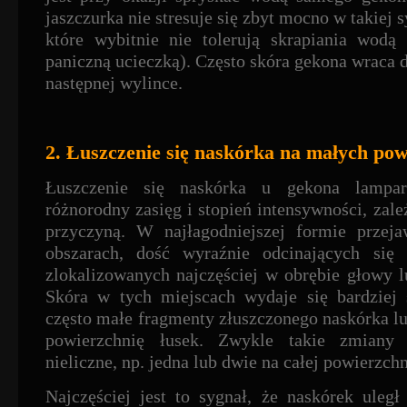
jaszczurka nie stresuje się zbyt mocno w takiej s
które wybitnie nie tolerują skrapiania wodą
paniczną ucieczką). Często skóra gekona wraca 
następnej wylince.
2. Łuszczenie się naskórka na małych po
Łuszczenie się naskórka u gekona lampa
różnorodny zasięg i stopień intensywności, zależ
przyczyną. W najłagodniejszej formie przej
obszarach, dość wyraźnie odcinających się
zlokalizowanych najczęściej w obrębie głowy l
Skóra w tych miejscach wydaje się bardziej 
często małe fragmenty złuszczonego naskórka l
powierzchnię łusek. Zwykle takie zmiany
nieliczne, np. jedna lub dwie na całej powierzchn
Najczęściej jest to sygnał, że naskórek uleg