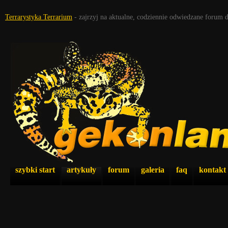
Terrarystyka Terrarium
- zajrzyj na aktualne, codziennie odwiedzane forum 
szybki start
artykuły
forum
galeria
faq
kontakt