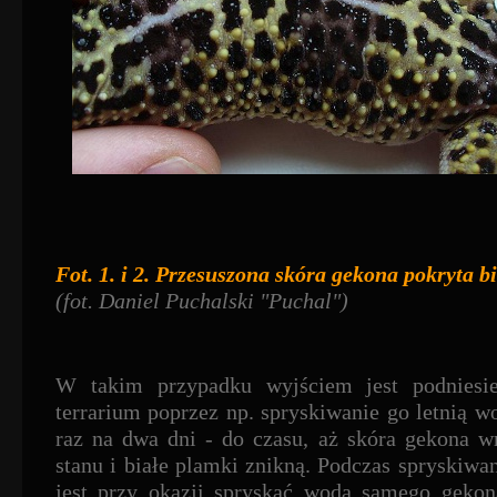
Fot. 1. i 2. Przesuszona skóra gekona pokryta 
(fot. Daniel Puchalski "Puchal")
W takim przypadku wyjściem jest podniesie
terrarium poprzez np. spryskiwanie go letnią w
raz na dwa dni - do czasu, aż skóra gekona w
stanu i białe plamki znikną. Podczas spryskiwa
jest przy okazji spryskać wodą samego gekona