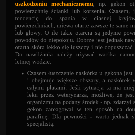
uszkodzeniu mechanicznemu
, np. gekon ot
powierzchnię ścianki lub korzenia. Czasem, j
tendencję do spania w ciasnej kryjów
powierzchniach, miewa otarte zawsze te same mi
lub głowy. O ile takie otarcia są jedynie po
powodów do niepokoju. Dobrze jest jednak nawi
otarta skóra lekko się łuszczy i nie dopuszczać 
Do nawilżania należy używać wacika namoc
letniej wodzie.
Czasem łuszczenie naskórka u gekona jest 
i obejmuje większe obszary, a naskórek 
całymi płatami. Jeśli sytuacja ta ma mie
leku przez weterynarza, możliwe, że jest
organizmu na podany środek - np. zdarzył 
gekon zareagował w ten sposób na dous
parafinę. Dla pewności - warto jednak s
specjalistą.